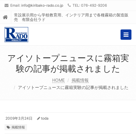
Email:
info@kiribako-rado.co.jp
TEL: 076-492-9206
常設展示用から学校教育用、インテリア用まで各種霧箱の製造販
売 有限会社ラド
Togg
navig
アイソトープニュースに霧箱実
験の記事が掲載されました
HOME
掲載情報
アイソトープニュースに霧箱実験の記事が掲載されました
2009年3月24日
toda
掲載情報