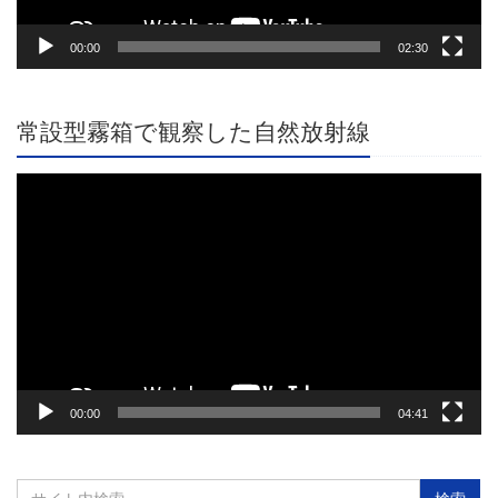
00:00
02:30
常設型霧箱で観察した自然放射線
動
画
プ
レ
ー
ヤ
ー
00:00
04:41