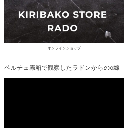
オンラインショップ
ペルチェ霧箱で観察したラドンからのα線
動
画
プ
レ
ー
ヤ
ー