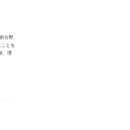
術分野
たことを
発、理