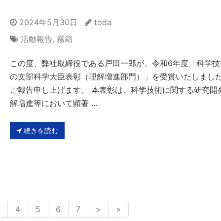
2024年5月30日
toda
活動報告
,
霧箱
この度、弊社取締役である戸田一郎が、令和6年度「科学技
の文部科学大臣表彰（理解増進部門）」を受賞いたしまし
ご報告申し上げます。 本表彰は、科学技術に関する研究開
解増進等において顕著 …
続きを読む
4
5
6
7
>
»