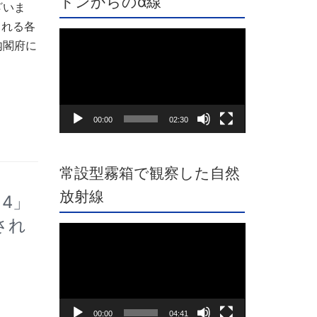
ドンからのα線
ざいま
される各
動
内閣府に
画
プ
レ
ー
ヤ
00:00
02:30
ー
常設型霧箱で観察した自然
放射線
4」
され
動
画
プ
レ
ー
ヤ
00:00
04:41